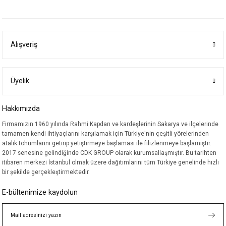
yetersiz gördüğünüz noktaları öneri formunu kullanarak tarafımıza
iletebilirsiniz.
Görüş ve önerileriniz için teşekkür ederiz.
Alışveriş
Ürün resmi kalitesiz, bozuk veya görüntülenemiyor.
Ürün açıklamasında eksik bilgiler bulunuyor.
Ürün bilgilerinde hatalar bulunuyor.
Üyelik
Ürün fiyatı diğer sitelerden daha pahalı.
Hakkımızda
Bu ürüne benzer farklı alternatifler olmalı.
Firmamızın 1960 yılında Rahmi Kapdan ve kardeşlerinin Sakarya ve ilçelerinde
tamamen kendi ihtiyaçlarını karşılamak için Türkiye'nin çeşitli yörelerinden
atalık tohumlarını getirip yetiştirmeye başlaması ile filizlenmeye başlamıştır.
2017 senesine gelindiğinde CDK GROUP olarak kurumsallaşmıştır. Bu tarihten
itibaren merkezi İstanbul olmak üzere dağıtımlarını tüm Türkiye genelinde hızlı
bir şekilde gerçekleştirmektedir.
Gönder
E-bültenimize kaydolun