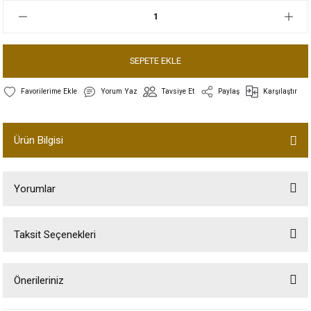
SEPETE EKLE
Yorum Yaz
Tavsiye Et
Paylaş
Karşılaştır
Ürün Bilgisi
Yorumlar
Taksit Seçenekleri
Bu ürüne ilk yorumu siz yapın!
Önerileriniz
Yorum Yaz
Bu ürünün fiyat bilgisi, resim, ürün açıklamalarında ve diğer konularda