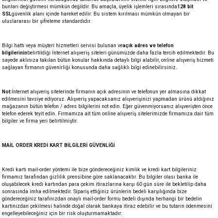
bunları değiştirmesi mümkün değildir. Bu amaçla, üyelik işlemleri sırasında
128 bit
SSL
güvenlik alanı içinde hareket edilir. Bu sistem kırılması mümkün olmayan bir
uluslararası bir şifreleme standardıdır.
Bilgi hattı veya müşteri hizmetleri servisi bulunan ve
açık adres ve telefon
bilgilerinin
belirtildiği İnternet alışveriş siteleri günümüzde daha fazla tercih edilmektedir. Bu
sayede aklınıza takılan bütün konular hakkında detaylı bilgi alabilir, online alışveriş hizmeti
sağlayan firmanın güvenirliği konusunda daha sağlıklı bilgi edinebilirsiniz.
Not:
İnternet alışveriş sitelerinde firmanın açık adresinin ve telefonun yer almasına dikkat
edilmesini tavsiye ediyoruz. Alışveriş yapacaksanız alışverişinizi yapmadan ürünü aldığınız
mağazanın bütün telefon / adres bilgilerini not edin. Eğer güvenmiyorsanız alışverişten önce
telefon ederek teyit edin. Firmamıza ait tüm online alışveriş sitelerimizde firmamıza dair tüm
bilgiler ve firma yeri belirtilmiştir.
MAİL ORDER KREDİ KART BİLGİLERİ GÜVENLİĞİ
Kredi kartı mail-order yöntemi ile bize göndereceğiniz kimlik ve kredi kart bilgileriniz
firmamız tarafından gizlilik prensibine göre saklanacaktır. Bu bilgiler olası banka ile
oluşabilecek kredi kartından para çekim itirazlarına karşı 60 gün süre ile bekletilip daha
sonrasında imha edilmektedir. Sipariş ettiğiniz ürünlerin bedeli karşılığında bize
göndereceğiniz tarafınızdan onaylı mail-order formu bedeli dışında herhangi bir bedelin
kartınızdan çekilmesi halinde doğal olarak bankaya itiraz edebilir ve bu tutarın ödenmesini
engelleyebileceğiniz için bir risk oluşturmamaktadır.