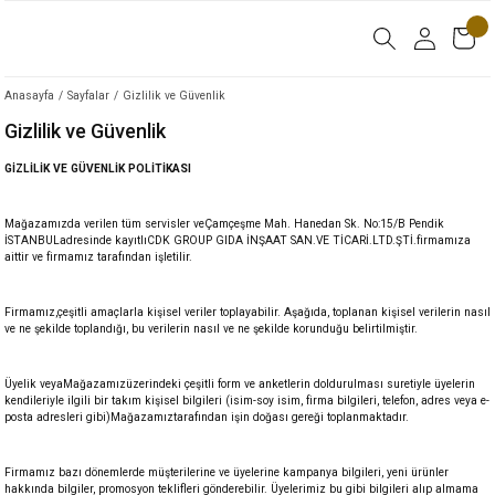
Anasayfa
Sayfalar
Gizlilik ve Güvenlik
Gizlilik ve Güvenlik
GİZLİLİK VE GÜVENLİK POLİTİKASI
Mağazamızda verilen tüm servisler veÇamçeşme Mah. Hanedan Sk. No:15/B Pendik
İSTANBULadresinde kayıtlıCDK GROUP GIDA İNŞAAT SAN.VE TİCARİ.LTD.ŞTİ.firmamıza
aittir ve firmamız tarafından işletilir.
Firmamız,çeşitli amaçlarla kişisel veriler toplayabilir. Aşağıda, toplanan kişisel verilerin nasıl
ve ne şekilde toplandığı, bu verilerin nasıl ve ne şekilde korunduğu belirtilmiştir.
Üyelik veyaMağazamızüzerindeki çeşitli form ve anketlerin doldurulması suretiyle üyelerin
kendileriyle ilgili bir takım kişisel bilgileri (isim-soy isim, firma bilgileri, telefon, adres veya e-
posta adresleri gibi)Mağazamıztarafından işin doğası gereği toplanmaktadır.
Firmamız bazı dönemlerde müşterilerine ve üyelerine kampanya bilgileri, yeni ürünler
hakkında bilgiler, promosyon teklifleri gönderebilir. Üyelerimiz bu gibi bilgileri alıp almama