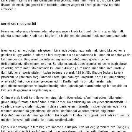
bir kısmının kamu alanına girmesini veya yetkisiz kullanımını veya üçüncü bir kişiye
ifşasını önlemek için gerekli tüm tedbirleri almayı ve gerekli özeni göstermeyi taahhüt
etmektedir.
KREDİ KARTI GÜVENLİĞİ
Firmamız, alışveriş sitelerimizden alışveriş yapan kredi kartı sahiplerinin güvenliğini ilk
planda tutmaktadır. Kredi kartı bilgileriniz hiçbir şekilde sistemimizde saklanmamaktadır.
İşlemler sürecine girdiğinizde güvenli bir sitede olduğunuzu anlamak için dikkat etmeniz
gereken iki şey vardır. Bunlardan biri tarayıcınızın en alt satırında bulunan bir anahtar ya da
kilit simgesidir. Bu güvenli bir internet sayfasında olduğunuzu gösterir ve her
türlübilgileriniz şifrelenerek korunur. Bu bilgiler, ancak satış işlemleri sürecine bağlı olarak
ve verdiğiniz talimat istikametinde kullanılır. Alışveriş sırasında kullanılan kredi kartı ile
ilgili bilgiler alışveriş sitelerimizden bağımsız olarak 128 bit SSL (Secure Sockets Layer)
protokolü ile şifrelenip sorgulanmak üzere ilgili bankaya ulaştırılır. Kartın kullanılabilirliği
onaylandığı takdirde alışverişe devam edilir. Kartla ilgili hiçbir bilgi tarafımızdan
görüntülenemediğinden ve kaydedilmediğinden, üçüncü şahısların herhangi bir koşulda bu
bilgileri ele geçirmesi engellenmiş olur.
Online olarak kredi kartı ile verilen siparişlerin ödeme/fatura/teslimat adresi bilgilerinin
güvenilirliği firmamız tarafından Kredi Kartları Dolandırıcılığı'na karşı denetlenmektedir. Bu
yüzden, alışveriş sitelerimizden ilk defa sipariş veren müşterilerin siparişlerinin tedarik ve
teslimat aşamasına gelebilmesi için öncelikle finansal ve adres/telefon bilgilerinin
doğruluğunun onaylanması gereklidir. Bu bilgilerin kontrolü için gerekirse kredi kartı sahibi
müşteri ile veya ilgili banka ile irtibata geçilmektedir.
Üye olurken verdiğiniz tüm bilgilere sadece siz ulaşabilir ve siz değiştirebilirsiniz. Üye giriş
bilgilerinizi güvenli koruduğunuz takdirde başkalarının sizinle ilgili bilgilere ulaşması ve