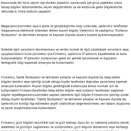
konusunda her türlü seçimi üye olurken yapabilir, sonrasında üye girişi yaptıktan sonra
hesap bilgileri bölümündenbu seçimi değiştirilebilir ya da kendisine gelen bilgilendirme
iletisinde ki linkle bildirim yapabilir.
Mağazamızüzerinden veya e posta ile gerçekleştirilen onay sürecinde, üyelerimiz tarafından
mağazamıza elektronik ortamdan iletilen kişisel bilgiler, Üyelerimiz ile yaptığımız "Kullanıcı
Sözleşmesi" ile belirlenen amaçlar ve kapsam dışında üçüncü kişilere açıklanmayacaktır.
Sistemle ilgili sorunların tanımlanması ve verilen hizmet ile ilgili çıkabilecek sorunların veya
uyuşmazlıkların hızla çözülmesi için,Firmamız, üyelerinin IP adresini kaydetmekte ve bunu
kullanmaktadır. IP adresleri, kullanıcıları genel bir şekilde tanımlamak ve kapsamlı
demografik bilgi toplamak amacıyla da kullanılabilir.
Firmamız, Üyelik Sözleşmesi ile belirlenen amaçlar ve kapsam dışında da, talep edilen
bilgileri kendisi veya işbirliği içinde olduğu kişiler tarafından doğrudan pazarlama yapmak
amacıyla kullanabilir. Kişisel bilgiler, gerektiğinde kullanıcıyla temas kurmak için de
kullanılabilir.Firmamıztarafından talep edilen bilgiler veya kullanıcı tarafından sağlanan
bilgiler veyaMağazamızüzerinden yapılan işlemlerle ilgili bilgiler;Firmamızve işbirliği içinde
olduğu kişiler tarafından, "Üyelik Sözleşmesi" ile belirlenen amaçlar ve kapsam dışında da,
üyelerimizin kimliği ifşa edilmeden çeşitli istatistiksel değerlendirmeler, veri tabanı oluşturma
ve pazar araştırmalarında kullanılabilir.
Firmamız, gizli bilgileri kesinlikle özel ve gizli tutmayı, bunu bir sır saklama yükümü olarak
addetmeyi ve gizliliğin sağlanması ve sürdürülmesi, gizli bilginin tamamının veya herhangi