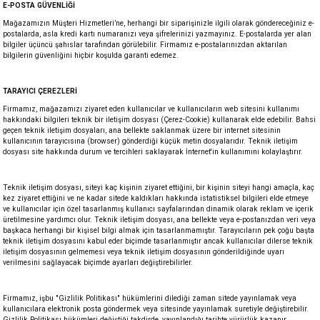
E-POSTA GÜVENLİĞİ
Mağazamızın Müşteri Hizmetleri’ne, herhangi bir siparişinizle ilgili olarak göndereceğiniz e-
postalarda, asla kredi kartı numaranızı veya şifrelerinizi yazmayınız. E-postalarda yer alan
bilgiler üçüncü şahıslar tarafından görülebilir. Firmamız e-postalarınızdan aktarılan
bilgilerin güvenliğini hiçbir koşulda garanti edemez.
TARAYICI ÇEREZLERİ
Firmamız, mağazamızı ziyaret eden kullanıcılar ve kullanıcıların web sitesini kullanımı
hakkındaki bilgileri teknik bir iletişim dosyası (Çerez-Cookie) kullanarak elde edebilir. Bahsi
geçen teknik iletişim dosyaları, ana bellekte saklanmak üzere bir internet sitesinin
kullanıcının tarayıcısına (browser) gönderdiği küçük metin dosyalarıdır. Teknik iletişim
dosyası site hakkında durum ve tercihleri saklayarak İnternet'in kullanımını kolaylaştırır.
Teknik iletişim dosyası, siteyi kaç kişinin ziyaret ettiğini, bir kişinin siteyi hangi amaçla, kaç
kez ziyaret ettiğini ve ne kadar sitede kaldıkları hakkında istatistiksel bilgileri elde etmeye
ve kullanıcılar için özel tasarlanmış kullanıcı sayfalarından dinamik olarak reklam ve içerik
üretilmesine yardımcı olur. Teknik iletişim dosyası, ana bellekte veya e-postanızdan veri veya
başkaca herhangi bir kişisel bilgi almak için tasarlanmamıştır. Tarayıcıların pek çoğu başta
teknik iletişim dosyasını kabul eder biçimde tasarlanmıştır ancak kullanıcılar dilerse teknik
iletişim dosyasının gelmemesi veya teknik iletişim dosyasının gönderildiğinde uyarı
verilmesini sağlayacak biçimde ayarları değiştirebilirler.
Firmamız, işbu "Gizlilik Politikası" hükümlerini dilediği zaman sitede yayınlamak veya
kullanıcılara elektronik posta göndermek veya sitesinde yayınlamak suretiyle değiştirebilir.
Gizlilik Politikası hükümleri değiştiği takdirde, yayınlandığı tarihte yürürlük kazanır.