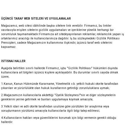
ÜÇÜNCÜ TARAF WEB SİTELERİ VE UYGULAMALAR
Mağazamız, web sitesi dâhilinde başka sitelere link verebilir. Firmamız, bu linkler
vasıtasıyla erişilen sitelerin gizlilik uygulamaları ve içeriklerine yönelik herhangi bir
sorumluluk taşımamaktadır.Firmamıza ait sitedeyayınlanan reklamlar, reklamcılık yapan iş
ortaklarımız aracılığı ile kullanıcılarımıza dağıtılır. İş bu sözleşmedeki Gizlilik Politikası
Prensipleri, sadece Mağazamızın kullanımına ilişkindir, üçüncü taraf web sitelerini
kapsamaz.
İSTİSNAİ HALLER
Aşağıda belirtilen sınırlı hallerde Firmamız, işbu "Gizlilik Politikası" hükümleri dışında
kullanıcılara ait bilgileri üçüncü kişilere açıklayabilir. Bu durumlar sınırlı sayıda olmak
üzere;
1.Kanun, Kanun Hükmünde Kararname, Yönetmelik v.b. yetkili hukuki otorite tarafından
çıkarılan ve yürürlülükte olan hukuk kurallarının getirdiği zorunluluklara uymak;
2.Mağazamızın kullanıcılarla akdettiği "Üyelik Sözleşmesi"'nin ve diğer sözleşmelerin
gereklerini yerine getirmek ve bunları uygulamaya koymak amacıyla;
3.Yetkili idari ve adli otorite tarafından usulüne göre yürütülen bir araştırma veya
soruşturmanın yürütümü amacıyla kullanıcılarla ilgili bilgi talep edilmesi;
4.Kullanıcıların hakları veya güvenliklerini korumak için bilgi vermenin gerekli olduğu
hallerdir.