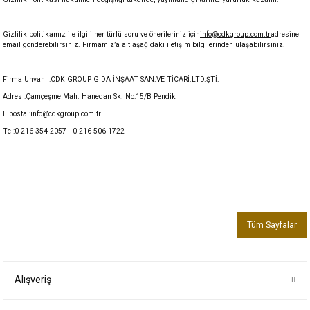
Gizlilik politikamız ile ilgili her türlü soru ve önerileriniz için
info@cdkgroup.com.tr
adresine
email gönderebilirsiniz. Firmamız’a ait aşağıdaki iletişim bilgilerinden ulaşabilirsiniz.
Firma Ünvanı :CDK GROUP GIDA İNŞAAT SAN.VE TİCARİ.LTD.ŞTİ.
Adres :Çamçeşme Mah. Hanedan Sk. No:15/B Pendik
E posta :info@cdkgroup.com.tr
Tel:0 216 354 2057 - 0 216 506 1722
Tüm Sayfalar
Alışveriş