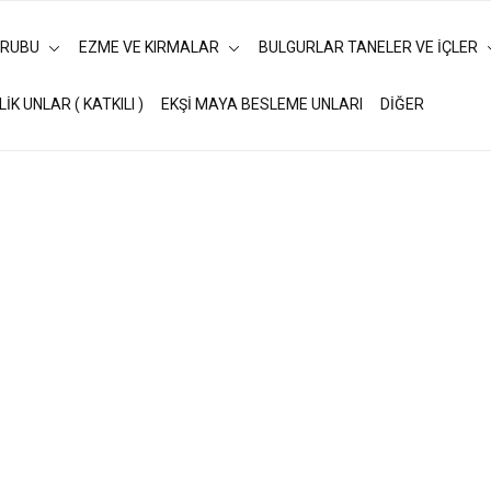
URUBU
EZME VE KIRMALAR
BULGURLAR TANELER VE İÇLER
LİK UNLAR ( KATKILI )
EKŞİ MAYA BESLEME UNLARI
DİĞER