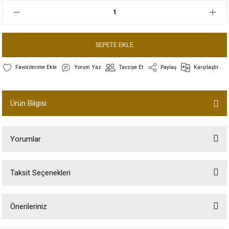
SEPETE EKLE
Yorum Yaz
Tavsiye Et
Paylaş
Karşılaştır
Ürün Bilgisi
Yorumlar
Taksit Seçenekleri
Bu ürüne ilk yorumu siz yapın!
Önerileriniz
Yorum Yaz
Bu ürünün fiyat bilgisi, resim, ürün açıklamalarında ve diğer konularda