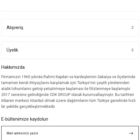
yetersiz gördüğünüz noktaları öneri formunu kullanarak tarafımıza
iletebilirsiniz.
Görüş ve önerileriniz için teşekkür ederiz.
Alışveriş
Ürün resmi kalitesiz, bozuk veya görüntülenemiyor.
Ürün açıklamasında eksik bilgiler bulunuyor.
Ürün bilgilerinde hatalar bulunuyor.
Üyelik
Ürün fiyatı diğer sitelerden daha pahalı.
Hakkımızda
Bu ürüne benzer farklı alternatifler olmalı.
Firmamızın 1960 yılında Rahmi Kapdan ve kardeşlerinin Sakarya ve ilçelerinde
tamamen kendi ihtiyaçlarını karşılamak için Türkiye'nin çeşitli yörelerinden
atalık tohumlarını getirip yetiştirmeye başlaması ile filizlenmeye başlamıştır.
2017 senesine gelindiğinde CDK GROUP olarak kurumsallaşmıştır. Bu tarihten
itibaren merkezi İstanbul olmak üzere dağıtımlarını tüm Türkiye genelinde hızlı
bir şekilde gerçekleştirmektedir.
Gönder
E-bültenimize kaydolun