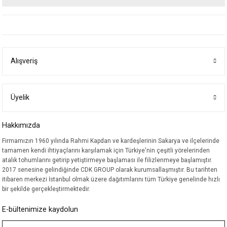
Bu ürünün fiyat bilgisi, resim, ürün açıklamalarında ve diğer konularda
yetersiz gördüğünüz noktaları öneri formunu kullanarak tarafımıza
iletebilirsiniz.
Görüş ve önerileriniz için teşekkür ederiz.
Alışveriş
Ürün resmi kalitesiz, bozuk veya görüntülenemiyor.
Ürün açıklamasında eksik bilgiler bulunuyor.
Ürün bilgilerinde hatalar bulunuyor.
Üyelik
Ürün fiyatı diğer sitelerden daha pahalı.
Hakkımızda
Bu ürüne benzer farklı alternatifler olmalı.
Firmamızın 1960 yılında Rahmi Kapdan ve kardeşlerinin Sakarya ve ilçelerinde
tamamen kendi ihtiyaçlarını karşılamak için Türkiye'nin çeşitli yörelerinden
atalık tohumlarını getirip yetiştirmeye başlaması ile filizlenmeye başlamıştır.
2017 senesine gelindiğinde CDK GROUP olarak kurumsallaşmıştır. Bu tarihten
itibaren merkezi İstanbul olmak üzere dağıtımlarını tüm Türkiye genelinde hızlı
bir şekilde gerçekleştirmektedir.
Gönder
E-bültenimize kaydolun