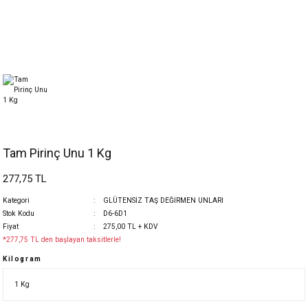
Tam Pirinç Unu 1 Kg
277,75 TL
Kategori
GLÜTENSİZ TAŞ DEĞİRMEN UNLARI
Stok Kodu
D6-6D1
Fiyat
275,00 TL + KDV
*277,75 TL den başlayan taksitlerle!
Kilogram