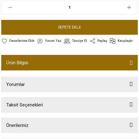
SEPETE EKLE
Yorum Yaz
Tavsiye Et
Paylaş
Karşılaştır
Ürün Bilgisi
Yorumlar
Taksit Seçenekleri
Bu ürüne ilk yorumu siz yapın!
Önerileriniz
Yorum Yaz
Bu ürünün fiyat bilgisi, resim, ürün açıklamalarında ve diğer konularda