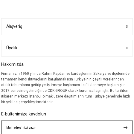
yetersiz gördüğünüz noktaları öneri formunu kullanarak tarafımıza
iletebilirsiniz.
Görüş ve önerileriniz için teşekkür ederiz.
Alışveriş
Ürün resmi kalitesiz, bozuk veya görüntülenemiyor.
Ürün açıklamasında eksik bilgiler bulunuyor.
Ürün bilgilerinde hatalar bulunuyor.
Üyelik
Ürün fiyatı diğer sitelerden daha pahalı.
Hakkımızda
Bu ürüne benzer farklı alternatifler olmalı.
Firmamızın 1960 yılında Rahmi Kapdan ve kardeşlerinin Sakarya ve ilçelerinde
tamamen kendi ihtiyaçlarını karşılamak için Türkiye'nin çeşitli yörelerinden
atalık tohumlarını getirip yetiştirmeye başlaması ile filizlenmeye başlamıştır.
2017 senesine gelindiğinde CDK GROUP olarak kurumsallaşmıştır. Bu tarihten
itibaren merkezi İstanbul olmak üzere dağıtımlarını tüm Türkiye genelinde hızlı
bir şekilde gerçekleştirmektedir.
Gönder
E-bültenimize kaydolun