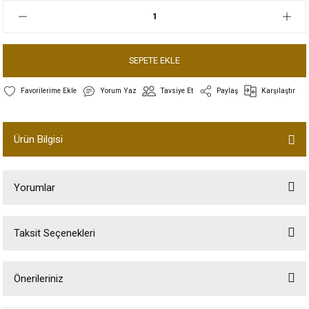
SEPETE EKLE
Yorum Yaz
Tavsiye Et
Paylaş
Karşılaştır
Ürün Bilgisi
Yorumlar
Taksit Seçenekleri
Bu ürüne ilk yorumu siz yapın!
Önerileriniz
Yorum Yaz
Bu ürünün fiyat bilgisi, resim, ürün açıklamalarında ve diğer konularda