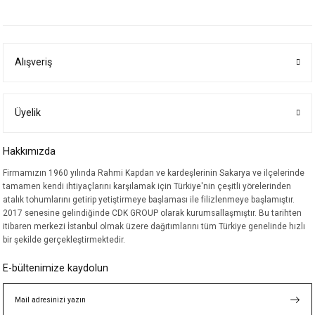
yetersiz gördüğünüz noktaları öneri formunu kullanarak tarafımıza
iletebilirsiniz.
Görüş ve önerileriniz için teşekkür ederiz.
Alışveriş
Ürün resmi kalitesiz, bozuk veya görüntülenemiyor.
Ürün açıklamasında eksik bilgiler bulunuyor.
Ürün bilgilerinde hatalar bulunuyor.
Üyelik
Ürün fiyatı diğer sitelerden daha pahalı.
Hakkımızda
Bu ürüne benzer farklı alternatifler olmalı.
Firmamızın 1960 yılında Rahmi Kapdan ve kardeşlerinin Sakarya ve ilçelerinde
tamamen kendi ihtiyaçlarını karşılamak için Türkiye'nin çeşitli yörelerinden
atalık tohumlarını getirip yetiştirmeye başlaması ile filizlenmeye başlamıştır.
2017 senesine gelindiğinde CDK GROUP olarak kurumsallaşmıştır. Bu tarihten
itibaren merkezi İstanbul olmak üzere dağıtımlarını tüm Türkiye genelinde hızlı
bir şekilde gerçekleştirmektedir.
Gönder
E-bültenimize kaydolun