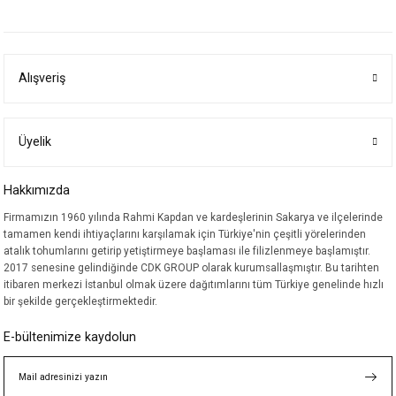
yetersiz gördüğünüz noktaları öneri formunu kullanarak tarafımıza
iletebilirsiniz.
Görüş ve önerileriniz için teşekkür ederiz.
Alışveriş
Ürün resmi kalitesiz, bozuk veya görüntülenemiyor.
Ürün açıklamasında eksik bilgiler bulunuyor.
Ürün bilgilerinde hatalar bulunuyor.
Üyelik
Ürün fiyatı diğer sitelerden daha pahalı.
Hakkımızda
Bu ürüne benzer farklı alternatifler olmalı.
Firmamızın 1960 yılında Rahmi Kapdan ve kardeşlerinin Sakarya ve ilçelerinde
tamamen kendi ihtiyaçlarını karşılamak için Türkiye'nin çeşitli yörelerinden
atalık tohumlarını getirip yetiştirmeye başlaması ile filizlenmeye başlamıştır.
2017 senesine gelindiğinde CDK GROUP olarak kurumsallaşmıştır. Bu tarihten
itibaren merkezi İstanbul olmak üzere dağıtımlarını tüm Türkiye genelinde hızlı
bir şekilde gerçekleştirmektedir.
Gönder
E-bültenimize kaydolun