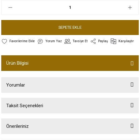
SEPETE EKLE
Yorum Yaz
Tavsiye Et
Paylaş
Karşılaştır
Ürün Bilgisi
Yorumlar
Taksit Seçenekleri
Bu ürüne ilk yorumu siz yapın!
Önerileriniz
Yorum Yaz
Bu ürünün fiyat bilgisi, resim, ürün açıklamalarında ve diğer konularda