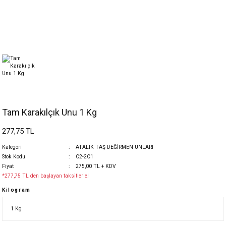
Tam Karakılçık Unu 1 Kg
277,75 TL
Kategori
ATALIK TAŞ DEĞİRMEN UNLARI
Stok Kodu
C2-2C1
Fiyat
275,00 TL + KDV
*277,75 TL den başlayan taksitlerle!
Kilogram