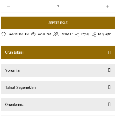
SEPETE EKLE
Yorum Yaz
Tavsiye Et
Paylaş
Karşılaştır
Ürün Bilgisi
Yorumlar
Taksit Seçenekleri
Bu ürüne ilk yorumu siz yapın!
Önerileriniz
Yorum Yaz
Bu ürünün fiyat bilgisi, resim, ürün açıklamalarında ve diğer konularda