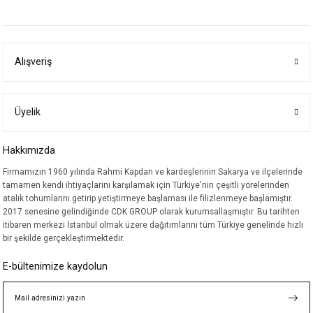
yetersiz gördüğünüz noktaları öneri formunu kullanarak tarafımıza
iletebilirsiniz.
Görüş ve önerileriniz için teşekkür ederiz.
Alışveriş
Ürün resmi kalitesiz, bozuk veya görüntülenemiyor.
Ürün açıklamasında eksik bilgiler bulunuyor.
Ürün bilgilerinde hatalar bulunuyor.
Üyelik
Ürün fiyatı diğer sitelerden daha pahalı.
Hakkımızda
Bu ürüne benzer farklı alternatifler olmalı.
Firmamızın 1960 yılında Rahmi Kapdan ve kardeşlerinin Sakarya ve ilçelerinde
tamamen kendi ihtiyaçlarını karşılamak için Türkiye'nin çeşitli yörelerinden
atalık tohumlarını getirip yetiştirmeye başlaması ile filizlenmeye başlamıştır.
2017 senesine gelindiğinde CDK GROUP olarak kurumsallaşmıştır. Bu tarihten
itibaren merkezi İstanbul olmak üzere dağıtımlarını tüm Türkiye genelinde hızlı
bir şekilde gerçekleştirmektedir.
Gönder
E-bültenimize kaydolun