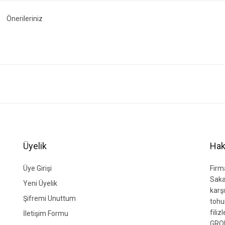
Önerileriniz
ğer konularda yetersiz gördüğünüz noktaları öneri formunu kullanarak tarafımıza i
Bu ürüne ilk yorumu siz yapın!
Yorum Yaz
Üyelik
Hak
Üye Girişi
Firm
Saka
Yeni Üyelik
karşı
Şifremi Unuttum
tohu
fili
İletişim Formu
GROU