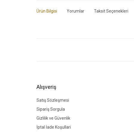
Ürün Bilgisi
Yorumlar
Taksit Seçenekleri
Bu ürünün fiyat bilgisi, resim, ürün açıklamalarında ve di
Görüş ve önerileriniz için teşekkür ederiz.
Ürün resmi kalitesiz, bozuk veya görüntülenemiyor.
Ürün açıklamasında eksik bilgiler bulunuyor.
Ürün bilgilerinde hatalar bulunuyor.
Alışveriş
Ürün fiyatı diğer sitelerden daha pahalı.
Bu ürüne benzer farklı alternatifler olmalı.
Satış Sözleşmesi
Sipariş Sorgula
Gizlilik ve Güvenlik
İptal İade Koşullari