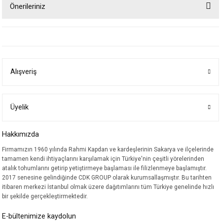
Önerileriniz
Yorum Yaz
Bu ürünün fiyat bilgisi, resim, ürün açıklamalarında ve diğer konularda
yetersiz gördüğünüz noktaları öneri formunu kullanarak tarafımıza
iletebilirsiniz.
Görüş ve önerileriniz için teşekkür ederiz.
Alışveriş
Ürün resmi kalitesiz, bozuk veya görüntülenemiyor.
Ürün açıklamasında eksik bilgiler bulunuyor.
Ürün bilgilerinde hatalar bulunuyor.
Üyelik
Ürün fiyatı diğer sitelerden daha pahalı.
Hakkımızda
Bu ürüne benzer farklı alternatifler olmalı.
Firmamızın 1960 yılında Rahmi Kapdan ve kardeşlerinin Sakarya ve ilçelerinde
tamamen kendi ihtiyaçlarını karşılamak için Türkiye'nin çeşitli yörelerinden
atalık tohumlarını getirip yetiştirmeye başlaması ile filizlenmeye başlamıştır.
2017 senesine gelindiğinde CDK GROUP olarak kurumsallaşmıştır. Bu tarihten
itibaren merkezi İstanbul olmak üzere dağıtımlarını tüm Türkiye genelinde hızlı
bir şekilde gerçekleştirmektedir.
Gönder
E-bültenimize kaydolun