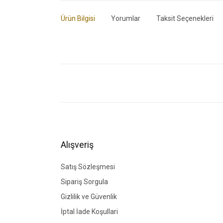
Ürün Bilgisi
Yorumlar
Taksit Seçenekleri
Bu ürünün fiyat bilgisi, resim, ürün açıklamalarında ve di
Görüş ve önerileriniz için teşekkür ederiz.
Ürün resmi kalitesiz, bozuk veya görüntülenemiyor.
Ürün açıklamasında eksik bilgiler bulunuyor.
Ürün bilgilerinde hatalar bulunuyor.
Alışveriş
Ürün fiyatı diğer sitelerden daha pahalı.
Bu ürüne benzer farklı alternatifler olmalı.
Satış Sözleşmesi
Sipariş Sorgula
Gizlilik ve Güvenlik
İptal İade Koşullari