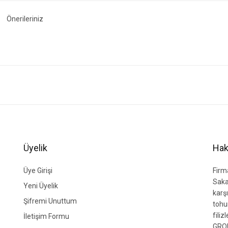
Önerileriniz
ğer konularda yetersiz gördüğünüz noktaları öneri formunu kullanarak tarafımıza i
Bu ürüne ilk yorumu siz yapın!
Yorum Yaz
Üyelik
Hak
Üye Girişi
Firm
Saka
Yeni Üyelik
karşı
Şifremi Unuttum
tohu
fili
İletişim Formu
GROU