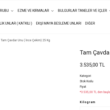
URUBU
EZME VE KIRMALAR
BULGURLAR TANELER VE İÇLER
LİK UNLAR ( KATKILI )
EKŞİ MAYA BESLEME UNLARI
DİĞER
Tam Çavdar Unu ( İnce Çekim) 25 Kg
Tam Çavdar
3.535,00 TL
Kategori
Stok Kodu
Fiyat
*3.535,00 TL den başla
Kilogram