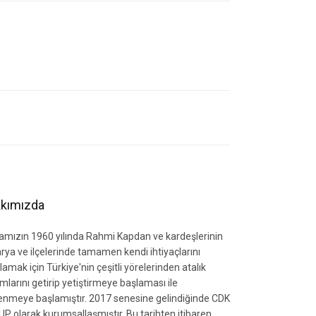
letebilirsiniz.
kımızda
amızın 1960 yılında Rahmi Kapdan ve kardeşlerinin
rya ve ilçelerinde tamamen kendi ihtiyaçlarını
lamak için Türkiye'nin çeşitli yörelerinden atalık
mlarını getirip yetiştirmeye başlaması ile
zlenmeye başlamıştır. 2017 senesine gelindiğinde CDK
P olarak kurumsallaşmıştır. Bu tarihten itibaren