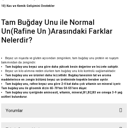
10) Kas ve Kemik Gelişimini Destekler
Tam Buğday Unu ile Normal
Un(Rafine Un )Arasındaki Farklar
Nelerdir?
Beyaz un nişasta ve gluten açısından zenginken; tam buğday unu protein ve ruşeym
bakımından da zengindir.
Tam buğday unu beyaz una göre daha yüksek besin değerine ve lezzete sahiptir.
Beyaz un kilo alımına neden olurken tam buğday unu kilo kontrolü sağlamaktadır.
Tam buğday unu ve ürünleri daha lezzetlidir. Buğday tanesinin tat ve aroma
maddelerince en zengin bölümü beyaz un üretiminde kepekle beraber ayrılır
.
Tam buğday unu, rafine beyaz una göre 2-4 kat daha çok vitamin ve mineral içerir.
Tam buğday unu ile glisemik dizin 65-70’ten 50-55’lere düşer.
Tam buğday unu içeriğinde aminoasit, vitamin, mineral,B1,B2,B3 ve omega 3-9 yağ
asitleri bulundurur.
Yorumlar