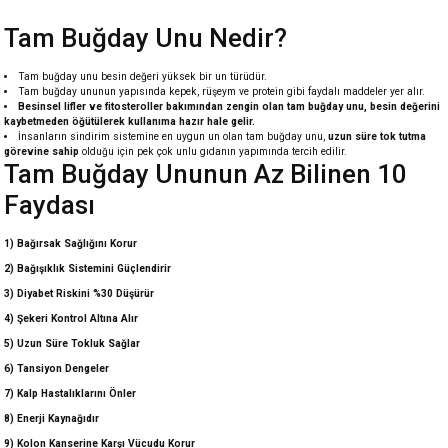
Tam Buğday Unu Nedir?
Tam buğday unu besin değeri yüksek bir un türüdür.
Tam buğday ununun yapısında kepek, rüşeym ve protein gibi faydalı maddeler yer alır.
Besinsel lifler ve fitosteroller bakımından zengin olan tam buğday unu, besin değerini
kaybetmeden öğütülerek kullanıma hazır hale gelir.
İnsanların sindirim sistemine en uygun un olan tam buğday unu,
uzun süre tok tutma
görevine sahip
olduğu için pek çok unlu gıdanın yapımında tercih edilir.
Tam Buğday Ununun Az Bilinen 10
Faydası
1) Bağırsak Sağlığını Korur
2) Bağışıklık Sistemini Güçlendirir
3) Diyabet Riskini %30 Düşürür
4) Şekeri Kontrol Altına Alır
5) Uzun Süre Tokluk Sağlar
6) Tansiyon Dengeler
7) Kalp Hastalıklarını Önler
8) Enerji Kaynağıdır
9) Kolon Kanserine Karşı Vücudu Korur