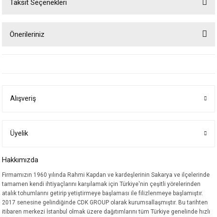
Taksit Seçenekleri
Bu ürüne ilk yorumu siz yapın!
Önerileriniz
Yorum Yaz
Bu ürünün fiyat bilgisi, resim, ürün açıklamalarında ve diğer konularda
yetersiz gördüğünüz noktaları öneri formunu kullanarak tarafımıza
iletebilirsiniz.
Görüş ve önerileriniz için teşekkür ederiz.
Alışveriş
Ürün resmi kalitesiz, bozuk veya görüntülenemiyor.
Ürün açıklamasında eksik bilgiler bulunuyor.
Ürün bilgilerinde hatalar bulunuyor.
Üyelik
Ürün fiyatı diğer sitelerden daha pahalı.
Hakkımızda
Bu ürüne benzer farklı alternatifler olmalı.
Firmamızın 1960 yılında Rahmi Kapdan ve kardeşlerinin Sakarya ve ilçelerinde
tamamen kendi ihtiyaçlarını karşılamak için Türkiye'nin çeşitli yörelerinden
atalık tohumlarını getirip yetiştirmeye başlaması ile filizlenmeye başlamıştır.
2017 senesine gelindiğinde CDK GROUP olarak kurumsallaşmıştır. Bu tarihten
itibaren merkezi İstanbul olmak üzere dağıtımlarını tüm Türkiye genelinde hızlı