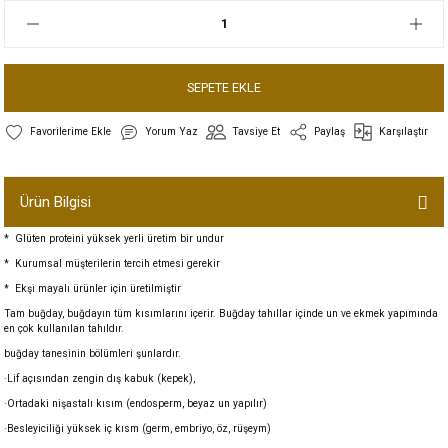
SEPETE EKLE
Yorum Yaz
Tavsiye Et
Paylaş
Karşılaştır
Ürün Bilgisi
* Glüten proteini yüksek yerli üretim bir undur
* Kurumsal müşterilerin tercih etmesi gerekir
* Ekşi mayalı ürünler için üretilmiştir
Tam buğday, buğdayın tüm kısımlarını içerir. Buğday tahıllar içinde un ve ekmek yapımında
en çok kullanılan tahıldır.
buğday tanesinin bölümleri şunlardır.
·Lif açısından zengin dış kabuk (kepek),
·Ortadaki nişastalı kısım (endosperm, beyaz un yapılır)
·Besleyiciliği yüksek iç kısm (germ,
embriyo
, öz, rüşeym)