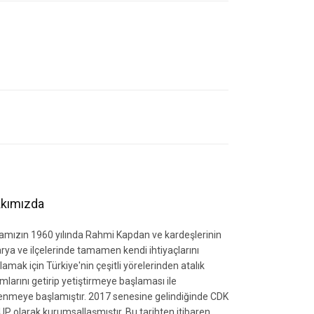
letebilirsiniz.
kımızda
amızın 1960 yılında Rahmi Kapdan ve kardeşlerinin
rya ve ilçelerinde tamamen kendi ihtiyaçlarını
lamak için Türkiye'nin çeşitli yörelerinden atalık
mlarını getirip yetiştirmeye başlaması ile
zlenmeye başlamıştır. 2017 senesine gelindiğinde CDK
P olarak kurumsallaşmıştır. Bu tarihten itibaren