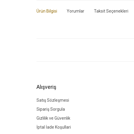
Ürün Bilgisi
Yorumlar
Taksit Seçenekleri
Bu ürünün fiyat bilgisi, resim, ürün açıklamalarında ve di
Görüş ve önerileriniz için teşekkür ederiz.
Ürün resmi kalitesiz, bozuk veya görüntülenemiyor.
Ürün açıklamasında eksik bilgiler bulunuyor.
Ürün bilgilerinde hatalar bulunuyor.
Alışveriş
Ürün fiyatı diğer sitelerden daha pahalı.
Bu ürüne benzer farklı alternatifler olmalı.
Satış Sözleşmesi
Sipariş Sorgula
Gizlilik ve Güvenlik
İptal İade Koşullari