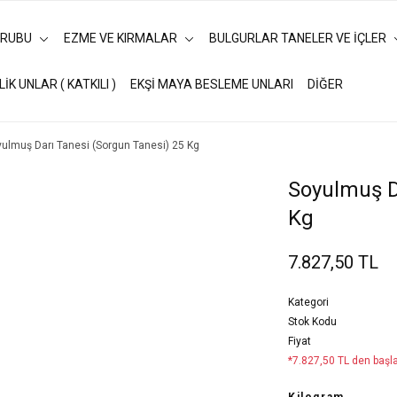
URUBU
EZME VE KIRMALAR
BULGURLAR TANELER VE İÇLER
LİK UNLAR ( KATKILI )
EKŞİ MAYA BESLEME UNLARI
DİĞER
ulmuş Darı Tanesi (Sorgun Tanesi) 25 Kg
Soyulmuş D
Kg
7.827,50 TL
Kategori
Stok Kodu
Fiyat
*7.827,50 TL den başla