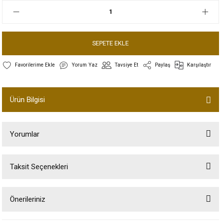
SEPETE EKLE
Yorum Yaz
Tavsiye Et
Paylaş
Karşılaştır
Ürün Bilgisi
Yorumlar
Taksit Seçenekleri
Bu ürüne ilk yorumu siz yapın!
Önerileriniz
Yorum Yaz
Bu ürünün fiyat bilgisi, resim, ürün açıklamalarında ve diğer konularda