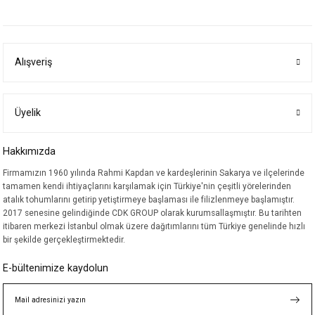
yetersiz gördüğünüz noktaları öneri formunu kullanarak tarafımıza
iletebilirsiniz.
Görüş ve önerileriniz için teşekkür ederiz.
Alışveriş
Ürün resmi kalitesiz, bozuk veya görüntülenemiyor.
Ürün açıklamasında eksik bilgiler bulunuyor.
Ürün bilgilerinde hatalar bulunuyor.
Üyelik
Ürün fiyatı diğer sitelerden daha pahalı.
Hakkımızda
Bu ürüne benzer farklı alternatifler olmalı.
Firmamızın 1960 yılında Rahmi Kapdan ve kardeşlerinin Sakarya ve ilçelerinde
tamamen kendi ihtiyaçlarını karşılamak için Türkiye'nin çeşitli yörelerinden
atalık tohumlarını getirip yetiştirmeye başlaması ile filizlenmeye başlamıştır.
2017 senesine gelindiğinde CDK GROUP olarak kurumsallaşmıştır. Bu tarihten
itibaren merkezi İstanbul olmak üzere dağıtımlarını tüm Türkiye genelinde hızlı
bir şekilde gerçekleştirmektedir.
Gönder
E-bültenimize kaydolun