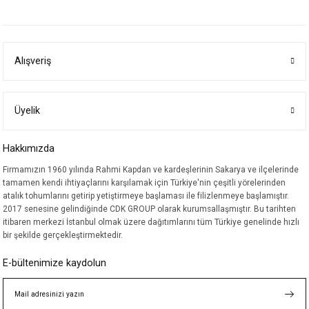
yetersiz gördüğünüz noktaları öneri formunu kullanarak tarafımıza
iletebilirsiniz.
Görüş ve önerileriniz için teşekkür ederiz.
Alışveriş
Ürün resmi kalitesiz, bozuk veya görüntülenemiyor.
Ürün açıklamasında eksik bilgiler bulunuyor.
Ürün bilgilerinde hatalar bulunuyor.
Üyelik
Ürün fiyatı diğer sitelerden daha pahalı.
Hakkımızda
Bu ürüne benzer farklı alternatifler olmalı.
Firmamızın 1960 yılında Rahmi Kapdan ve kardeşlerinin Sakarya ve ilçelerinde
tamamen kendi ihtiyaçlarını karşılamak için Türkiye'nin çeşitli yörelerinden
atalık tohumlarını getirip yetiştirmeye başlaması ile filizlenmeye başlamıştır.
2017 senesine gelindiğinde CDK GROUP olarak kurumsallaşmıştır. Bu tarihten
itibaren merkezi İstanbul olmak üzere dağıtımlarını tüm Türkiye genelinde hızlı
bir şekilde gerçekleştirmektedir.
Gönder
E-bültenimize kaydolun