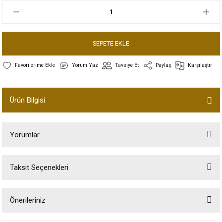
SEPETE EKLE
Yorum Yaz
Tavsiye Et
Paylaş
Karşılaştır
Ürün Bilgisi
Yorumlar
Taksit Seçenekleri
Bu ürüne ilk yorumu siz yapın!
Önerileriniz
Yorum Yaz
Bu ürünün fiyat bilgisi, resim, ürün açıklamalarında ve diğer konularda