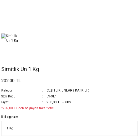
Simitlik Un 1 Kg
202,00 TL
Kategori
ÇEŞİTLİK UNLAR ( KATKILI )
Stok Kodu
L9-9L1
Fiyat
200,00 TL + KDV
*202,00 TL den başlayan taksitlerle!
Kilogram