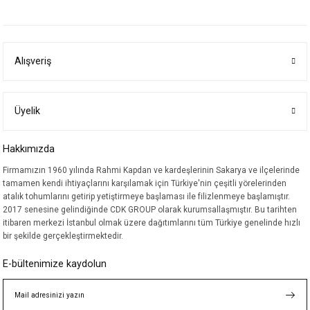
yetersiz gördüğünüz noktaları öneri formunu kullanarak tarafımıza
iletebilirsiniz.
Görüş ve önerileriniz için teşekkür ederiz.
Alışveriş
Ürün resmi kalitesiz, bozuk veya görüntülenemiyor.
Ürün açıklamasında eksik bilgiler bulunuyor.
Ürün bilgilerinde hatalar bulunuyor.
Üyelik
Ürün fiyatı diğer sitelerden daha pahalı.
Hakkımızda
Bu ürüne benzer farklı alternatifler olmalı.
Firmamızın 1960 yılında Rahmi Kapdan ve kardeşlerinin Sakarya ve ilçelerinde
tamamen kendi ihtiyaçlarını karşılamak için Türkiye'nin çeşitli yörelerinden
atalık tohumlarını getirip yetiştirmeye başlaması ile filizlenmeye başlamıştır.
2017 senesine gelindiğinde CDK GROUP olarak kurumsallaşmıştır. Bu tarihten
itibaren merkezi İstanbul olmak üzere dağıtımlarını tüm Türkiye genelinde hızlı
bir şekilde gerçekleştirmektedir.
Gönder
E-bültenimize kaydolun