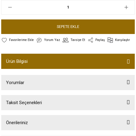
SEPETE EKLE
Yorum Yaz
Tavsiye Et
Paylaş
Karşılaştır
Ürün Bilgisi
Yorumlar
Taksit Seçenekleri
Bu ürüne ilk yorumu siz yapın!
Önerileriniz
Yorum Yaz
Bu ürünün fiyat bilgisi, resim, ürün açıklamalarında ve diğer konularda