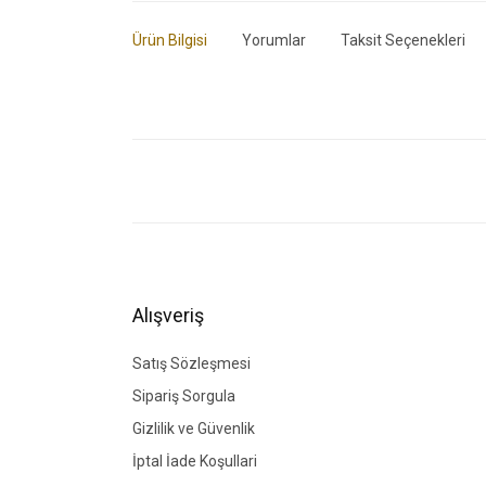
Ürün Bilgisi
Yorumlar
Taksit Seçenekleri
Bu ürünün fiyat bilgisi, resim, ürün açıklamalarında ve di
Görüş ve önerileriniz için teşekkür ederiz.
Ürün resmi kalitesiz, bozuk veya görüntülenemiyor.
Ürün açıklamasında eksik bilgiler bulunuyor.
Ürün bilgilerinde hatalar bulunuyor.
Alışveriş
Ürün fiyatı diğer sitelerden daha pahalı.
Bu ürüne benzer farklı alternatifler olmalı.
Satış Sözleşmesi
Sipariş Sorgula
Gizlilik ve Güvenlik
İptal İade Koşullari