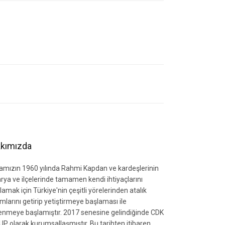
letebilirsiniz.
kımızda
amızın 1960 yılında Rahmi Kapdan ve kardeşlerinin
rya ve ilçelerinde tamamen kendi ihtiyaçlarını
lamak için Türkiye'nin çeşitli yörelerinden atalık
mlarını getirip yetiştirmeye başlaması ile
zlenmeye başlamıştır. 2017 senesine gelindiğinde CDK
P olarak kurumsallaşmıştır. Bu tarihten itibaren