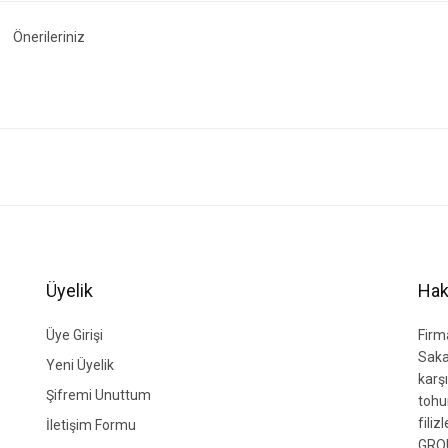
Önerileriniz
ğer konularda yetersiz gördüğünüz noktaları öneri formunu kullanarak tarafımıza i
Bu ürüne ilk yorumu siz yapın!
Yorum Yaz
Üyelik
Hak
Üye Girişi
Firm
Saka
Yeni Üyelik
karşı
Şifremi Unuttum
tohu
fili
İletişim Formu
GROU