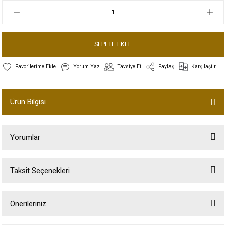
SEPETE EKLE
Yorum Yaz
Tavsiye Et
Paylaş
Karşılaştır
Ürün Bilgisi
Yorumlar
Taksit Seçenekleri
Bu ürüne ilk yorumu siz yapın!
Önerileriniz
Yorum Yaz
Bu ürünün fiyat bilgisi, resim, ürün açıklamalarında ve diğer konularda