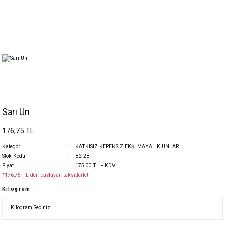
Sarı Un
176,75 TL
Kategori
KATKISIZ KEPEKSİZ EKŞİ MAYALIK UNLAR
Stok Kodu
B2-2B
Fiyat
175,00 TL + KDV
*176,75 TL den başlayan taksitlerle!
Kilogram