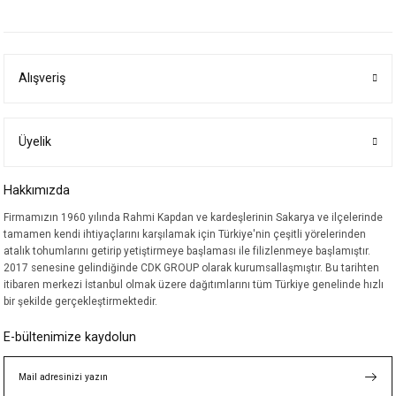
yetersiz gördüğünüz noktaları öneri formunu kullanarak tarafımıza
iletebilirsiniz.
Görüş ve önerileriniz için teşekkür ederiz.
Alışveriş
Ürün resmi kalitesiz, bozuk veya görüntülenemiyor.
Ürün açıklamasında eksik bilgiler bulunuyor.
Ürün bilgilerinde hatalar bulunuyor.
Üyelik
Ürün fiyatı diğer sitelerden daha pahalı.
Hakkımızda
Bu ürüne benzer farklı alternatifler olmalı.
Firmamızın 1960 yılında Rahmi Kapdan ve kardeşlerinin Sakarya ve ilçelerinde
tamamen kendi ihtiyaçlarını karşılamak için Türkiye'nin çeşitli yörelerinden
atalık tohumlarını getirip yetiştirmeye başlaması ile filizlenmeye başlamıştır.
2017 senesine gelindiğinde CDK GROUP olarak kurumsallaşmıştır. Bu tarihten
itibaren merkezi İstanbul olmak üzere dağıtımlarını tüm Türkiye genelinde hızlı
bir şekilde gerçekleştirmektedir.
Gönder
E-bültenimize kaydolun