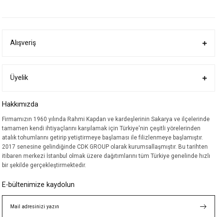
yetersiz gördüğünüz noktaları öneri formunu kullanarak tarafımıza
iletebilirsiniz.
Görüş ve önerileriniz için teşekkür ederiz.
Alışveriş
Ürün resmi kalitesiz, bozuk veya görüntülenemiyor.
Ürün açıklamasında eksik bilgiler bulunuyor.
Ürün bilgilerinde hatalar bulunuyor.
Üyelik
Ürün fiyatı diğer sitelerden daha pahalı.
Hakkımızda
Bu ürüne benzer farklı alternatifler olmalı.
Firmamızın 1960 yılında Rahmi Kapdan ve kardeşlerinin Sakarya ve ilçelerinde
tamamen kendi ihtiyaçlarını karşılamak için Türkiye'nin çeşitli yörelerinden
atalık tohumlarını getirip yetiştirmeye başlaması ile filizlenmeye başlamıştır.
2017 senesine gelindiğinde CDK GROUP olarak kurumsallaşmıştır. Bu tarihten
itibaren merkezi İstanbul olmak üzere dağıtımlarını tüm Türkiye genelinde hızlı
bir şekilde gerçekleştirmektedir.
Gönder
E-bültenimize kaydolun