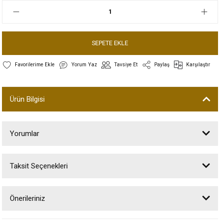
SEPETE EKLE
Yorum Yaz
Tavsiye Et
Paylaş
Karşılaştır
Ürün Bilgisi
Yorumlar
Taksit Seçenekleri
Bu ürüne ilk yorumu siz yapın!
Önerileriniz
Yorum Yaz
Bu ürünün fiyat bilgisi, resim, ürün açıklamalarında ve diğer konularda