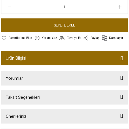
SEPETE EKLE
Yorum Yaz
Tavsiye Et
Paylaş
Karşılaştır
Ürün Bilgisi
Yorumlar
Taksit Seçenekleri
Bu ürüne ilk yorumu siz yapın!
Önerileriniz
Yorum Yaz
Bu ürünün fiyat bilgisi, resim, ürün açıklamalarında ve diğer konularda