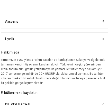
yetersiz gördüğünüz noktaları öneri formunu kullanarak tarafımıza
iletebilirsiniz.
Görüş ve önerileriniz için teşekkür ederiz.
Alışveriş
Ürün resmi kalitesiz, bozuk veya görüntülenemiyor.
Ürün açıklamasında eksik bilgiler bulunuyor.
Ürün bilgilerinde hatalar bulunuyor.
Üyelik
Ürün fiyatı diğer sitelerden daha pahalı.
Hakkımızda
Bu ürüne benzer farklı alternatifler olmalı.
Firmamızın 1960 yılında Rahmi Kapdan ve kardeşlerinin Sakarya ve ilçelerinde
tamamen kendi ihtiyaçlarını karşılamak için Türkiye'nin çeşitli yörelerinden
atalık tohumlarını getirip yetiştirmeye başlaması ile filizlenmeye başlamıştır.
2017 senesine gelindiğinde CDK GROUP olarak kurumsallaşmıştır. Bu tarihten
itibaren merkezi İstanbul olmak üzere dağıtımlarını tüm Türkiye genelinde hızlı
bir şekilde gerçekleştirmektedir.
Gönder
E-bültenimize kaydolun