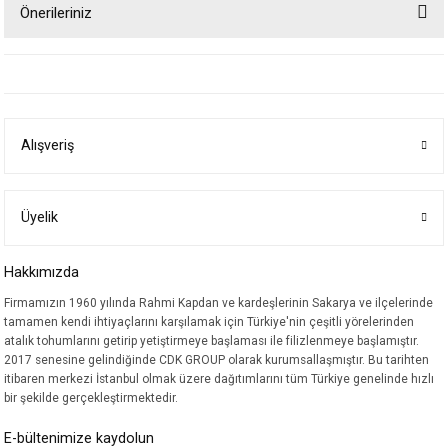
Önerileriniz
Yorum Yaz
Bu ürünün fiyat bilgisi, resim, ürün açıklamalarında ve diğer konularda
yetersiz gördüğünüz noktaları öneri formunu kullanarak tarafımıza
iletebilirsiniz.
Görüş ve önerileriniz için teşekkür ederiz.
Alışveriş
Ürün resmi kalitesiz, bozuk veya görüntülenemiyor.
Ürün açıklamasında eksik bilgiler bulunuyor.
Ürün bilgilerinde hatalar bulunuyor.
Üyelik
Ürün fiyatı diğer sitelerden daha pahalı.
Hakkımızda
Bu ürüne benzer farklı alternatifler olmalı.
Firmamızın 1960 yılında Rahmi Kapdan ve kardeşlerinin Sakarya ve ilçelerinde
tamamen kendi ihtiyaçlarını karşılamak için Türkiye'nin çeşitli yörelerinden
atalık tohumlarını getirip yetiştirmeye başlaması ile filizlenmeye başlamıştır.
2017 senesine gelindiğinde CDK GROUP olarak kurumsallaşmıştır. Bu tarihten
itibaren merkezi İstanbul olmak üzere dağıtımlarını tüm Türkiye genelinde hızlı
bir şekilde gerçekleştirmektedir.
Gönder
E-bültenimize kaydolun