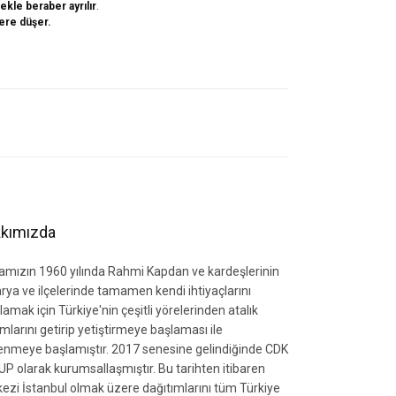
kle beraber ayrılır
.
lere düşer.
letebilirsiniz.
kımızda
amızın 1960 yılında Rahmi Kapdan ve kardeşlerinin
rya ve ilçelerinde tamamen kendi ihtiyaçlarını
lamak için Türkiye'nin çeşitli yörelerinden atalık
mlarını getirip yetiştirmeye başlaması ile
zlenmeye başlamıştır. 2017 senesine gelindiğinde CDK
P olarak kurumsallaşmıştır. Bu tarihten itibaren
ezi İstanbul olmak üzere dağıtımlarını tüm Türkiye