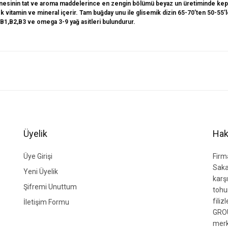
tanesinin tat ve aroma maddelerince en zengin bölümü beyaz un üretiminde kepe
 vitamin ve mineral içerir. Tam buğday unu ile glisemik dizin 65-70’ten 50-55’
,B1,B2,B3 ve omega 3-9 yağ asitleri bulundurur.
ğer konularda yetersiz gördüğünüz noktaları öneri formunu kullanarak tarafımıza i
Bu ürüne ilk yorumu siz yapın!
Yorum Yaz
Üyelik
Hak
Üye Girişi
Firm
Saka
Yeni Üyelik
karşı
Şifremi Unuttum
tohu
fili
İletişim Formu
GROU
Gönder
merk