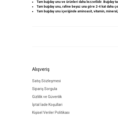
Tam buğday unu ve ürünleri daha lezzetlidir. Buğday 
Tam buğday unu, rafine beyaz una göre 2-4 kat daha çok
Tam buğday unu içeriğinde aminoasit, vitamin, mineral
Bu ürünün fiyat bilgisi, resim, ürün açıklamalarında ve di
Görüş ve önerileriniz için teşekkür ederiz.
Ürün resmi kalitesiz, bozuk veya görüntülenemiyor.
Ürün açıklamasında eksik bilgiler bulunuyor.
Ürün bilgilerinde hatalar bulunuyor.
Alışveriş
Ürün fiyatı diğer sitelerden daha pahalı.
Bu ürüne benzer farklı alternatifler olmalı.
Satış Sözleşmesi
Sipariş Sorgula
Gizlilik ve Güvenlik
İptal İade Koşullari
Kişisel Veriler Politikası