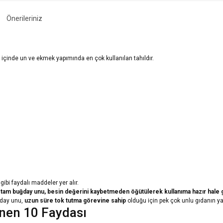
Önerileriniz
 içinde un ve ekmek yapımında en çok kullanılan tahıldır.
bi faydalı maddeler yer alır.
n tam buğday unu, besin değerini kaybetmeden öğütülerek kullanıma hazır hale g
ğday unu,
uzun süre tok tutma görevine sahip
olduğu için pek çok unlu gıdanın yap
nen 10 Faydası