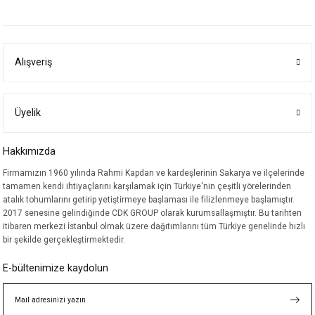
yetersiz gördüğünüz noktaları öneri formunu kullanarak tarafımıza
iletebilirsiniz.
Görüş ve önerileriniz için teşekkür ederiz.
Alışveriş
Ürün resmi kalitesiz, bozuk veya görüntülenemiyor.
Ürün açıklamasında eksik bilgiler bulunuyor.
Ürün bilgilerinde hatalar bulunuyor.
Üyelik
Ürün fiyatı diğer sitelerden daha pahalı.
Hakkımızda
Bu ürüne benzer farklı alternatifler olmalı.
Firmamızın 1960 yılında Rahmi Kapdan ve kardeşlerinin Sakarya ve ilçelerinde
tamamen kendi ihtiyaçlarını karşılamak için Türkiye'nin çeşitli yörelerinden
atalık tohumlarını getirip yetiştirmeye başlaması ile filizlenmeye başlamıştır.
2017 senesine gelindiğinde CDK GROUP olarak kurumsallaşmıştır. Bu tarihten
itibaren merkezi İstanbul olmak üzere dağıtımlarını tüm Türkiye genelinde hızlı
bir şekilde gerçekleştirmektedir.
Gönder
E-bültenimize kaydolun