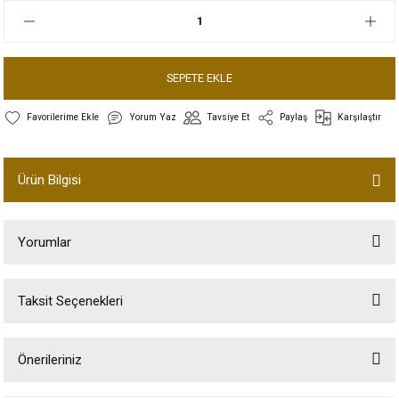
SEPETE EKLE
Yorum Yaz
Tavsiye Et
Paylaş
Karşılaştır
Ürün Bilgisi
Yorumlar
Taksit Seçenekleri
Bu ürüne ilk yorumu siz yapın!
Önerileriniz
Yorum Yaz
Bu ürünün fiyat bilgisi, resim, ürün açıklamalarında ve diğer konularda