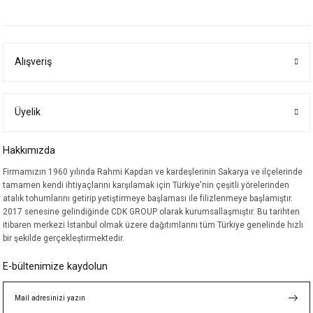
yetersiz gördüğünüz noktaları öneri formunu kullanarak tarafımıza
iletebilirsiniz.
Görüş ve önerileriniz için teşekkür ederiz.
Alışveriş
Ürün resmi kalitesiz, bozuk veya görüntülenemiyor.
Ürün açıklamasında eksik bilgiler bulunuyor.
Ürün bilgilerinde hatalar bulunuyor.
Üyelik
Ürün fiyatı diğer sitelerden daha pahalı.
Hakkımızda
Bu ürüne benzer farklı alternatifler olmalı.
Firmamızın 1960 yılında Rahmi Kapdan ve kardeşlerinin Sakarya ve ilçelerinde
tamamen kendi ihtiyaçlarını karşılamak için Türkiye'nin çeşitli yörelerinden
atalık tohumlarını getirip yetiştirmeye başlaması ile filizlenmeye başlamıştır.
2017 senesine gelindiğinde CDK GROUP olarak kurumsallaşmıştır. Bu tarihten
itibaren merkezi İstanbul olmak üzere dağıtımlarını tüm Türkiye genelinde hızlı
bir şekilde gerçekleştirmektedir.
Gönder
E-bültenimize kaydolun