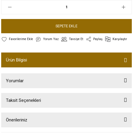
SEPETE EKLE
Yorum Yaz
Tavsiye Et
Paylaş
Karşılaştır
Ürün Bilgisi
Yorumlar
Taksit Seçenekleri
Bu ürüne ilk yorumu siz yapın!
Önerileriniz
Yorum Yaz
Bu ürünün fiyat bilgisi, resim, ürün açıklamalarında ve diğer konularda