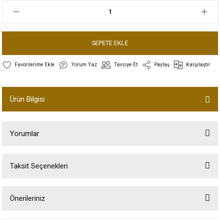
SEPETE EKLE
Yorum Yaz
Tavsiye Et
Paylaş
Karşılaştır
Ürün Bilgisi
Yorumlar
Taksit Seçenekleri
Bu ürüne ilk yorumu siz yapın!
Önerileriniz
Yorum Yaz
Bu ürünün fiyat bilgisi, resim, ürün açıklamalarında ve diğer konularda