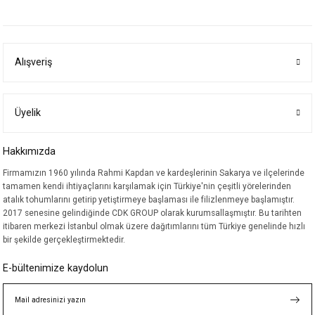
yetersiz gördüğünüz noktaları öneri formunu kullanarak tarafımıza
iletebilirsiniz.
Görüş ve önerileriniz için teşekkür ederiz.
Alışveriş
Ürün resmi kalitesiz, bozuk veya görüntülenemiyor.
Ürün açıklamasında eksik bilgiler bulunuyor.
Ürün bilgilerinde hatalar bulunuyor.
Üyelik
Ürün fiyatı diğer sitelerden daha pahalı.
Hakkımızda
Bu ürüne benzer farklı alternatifler olmalı.
Firmamızın 1960 yılında Rahmi Kapdan ve kardeşlerinin Sakarya ve ilçelerinde
tamamen kendi ihtiyaçlarını karşılamak için Türkiye'nin çeşitli yörelerinden
atalık tohumlarını getirip yetiştirmeye başlaması ile filizlenmeye başlamıştır.
2017 senesine gelindiğinde CDK GROUP olarak kurumsallaşmıştır. Bu tarihten
itibaren merkezi İstanbul olmak üzere dağıtımlarını tüm Türkiye genelinde hızlı
bir şekilde gerçekleştirmektedir.
Gönder
E-bültenimize kaydolun