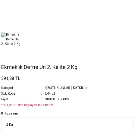
Ekmeklik Defne Un 2. Kalite 2 Kg
391,88 TL
Kategori
ÇEŞİTLİK UNLAR ( KATKILI )
Stok Kodu
L4-4L2
Fiyat
388,00 TL + KDV
*391,88 TL den başlayan taksitlerle!
Kilogram