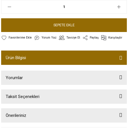
SEPETE EKLE
Yorum Yaz
Tavsiye Et
Paylaş
Karşılaştır
Ürün Bilgisi
Yorumlar
Taksit Seçenekleri
Bu ürüne ilk yorumu siz yapın!
Önerileriniz
Yorum Yaz
Bu ürünün fiyat bilgisi, resim, ürün açıklamalarında ve diğer konularda