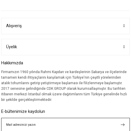
yetersiz gördüğünüz noktaları öneri formunu kullanarak tarafımıza
iletebilirsiniz.
Görüş ve önerileriniz için teşekkür ederiz.
Alışveriş
Ürün resmi kalitesiz, bozuk veya görüntülenemiyor.
Ürün açıklamasında eksik bilgiler bulunuyor.
Ürün bilgilerinde hatalar bulunuyor.
Üyelik
Ürün fiyatı diğer sitelerden daha pahalı.
Hakkımızda
Bu ürüne benzer farklı alternatifler olmalı.
Firmamızın 1960 yılında Rahmi Kapdan ve kardeşlerinin Sakarya ve ilçelerinde
tamamen kendi ihtiyaçlarını karşılamak için Türkiye'nin çeşitli yörelerinden
atalık tohumlarını getirip yetiştirmeye başlaması ile filizlenmeye başlamıştır.
2017 senesine gelindiğinde CDK GROUP olarak kurumsallaşmıştır. Bu tarihten
itibaren merkezi İstanbul olmak üzere dağıtımlarını tüm Türkiye genelinde hızlı
bir şekilde gerçekleştirmektedir.
Gönder
E-bültenimize kaydolun