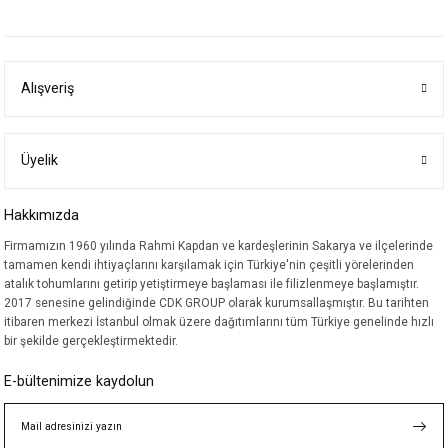
yetersiz gördüğünüz noktaları öneri formunu kullanarak tarafımıza
iletebilirsiniz.
Görüş ve önerileriniz için teşekkür ederiz.
Alışveriş
Ürün resmi kalitesiz, bozuk veya görüntülenemiyor.
Ürün açıklamasında eksik bilgiler bulunuyor.
Ürün bilgilerinde hatalar bulunuyor.
Üyelik
Ürün fiyatı diğer sitelerden daha pahalı.
Hakkımızda
Bu ürüne benzer farklı alternatifler olmalı.
Firmamızın 1960 yılında Rahmi Kapdan ve kardeşlerinin Sakarya ve ilçelerinde
tamamen kendi ihtiyaçlarını karşılamak için Türkiye'nin çeşitli yörelerinden
atalık tohumlarını getirip yetiştirmeye başlaması ile filizlenmeye başlamıştır.
2017 senesine gelindiğinde CDK GROUP olarak kurumsallaşmıştır. Bu tarihten
itibaren merkezi İstanbul olmak üzere dağıtımlarını tüm Türkiye genelinde hızlı
bir şekilde gerçekleştirmektedir.
Gönder
E-bültenimize kaydolun