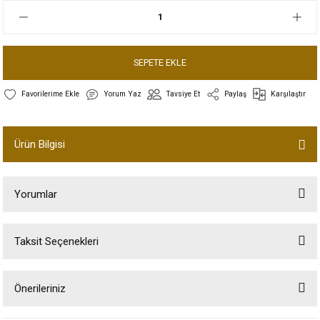
SEPETE EKLE
Yorum Yaz
Tavsiye Et
Paylaş
Karşılaştır
Ürün Bilgisi
Yorumlar
Taksit Seçenekleri
Bu ürüne ilk yorumu siz yapın!
Önerileriniz
Yorum Yaz
Bu ürünün fiyat bilgisi, resim, ürün açıklamalarında ve diğer konularda