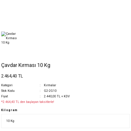
Çavdar Kırması 10 Kg
2.464,40 TL
Kategori
Kırmalar
Stok Kodu
G2-2G10
Fiyat
2.440,00 TL + KDV
*2.464,40 TL den başlayan taksitlerle!
Kilogram