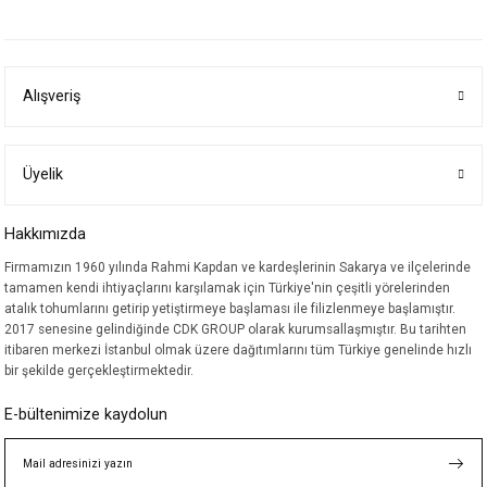
yetersiz gördüğünüz noktaları öneri formunu kullanarak tarafımıza
iletebilirsiniz.
Görüş ve önerileriniz için teşekkür ederiz.
Alışveriş
Ürün resmi kalitesiz, bozuk veya görüntülenemiyor.
Ürün açıklamasında eksik bilgiler bulunuyor.
Ürün bilgilerinde hatalar bulunuyor.
Üyelik
Ürün fiyatı diğer sitelerden daha pahalı.
Hakkımızda
Bu ürüne benzer farklı alternatifler olmalı.
Firmamızın 1960 yılında Rahmi Kapdan ve kardeşlerinin Sakarya ve ilçelerinde
tamamen kendi ihtiyaçlarını karşılamak için Türkiye'nin çeşitli yörelerinden
atalık tohumlarını getirip yetiştirmeye başlaması ile filizlenmeye başlamıştır.
2017 senesine gelindiğinde CDK GROUP olarak kurumsallaşmıştır. Bu tarihten
itibaren merkezi İstanbul olmak üzere dağıtımlarını tüm Türkiye genelinde hızlı
bir şekilde gerçekleştirmektedir.
Gönder
E-bültenimize kaydolun