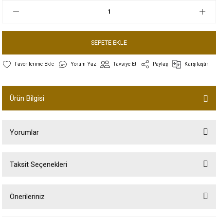
SEPETE EKLE
Yorum Yaz
Tavsiye Et
Paylaş
Karşılaştır
Ürün Bilgisi
Yorumlar
Taksit Seçenekleri
Bu ürüne ilk yorumu siz yapın!
Önerileriniz
Yorum Yaz
Bu ürünün fiyat bilgisi, resim, ürün açıklamalarında ve diğer konularda