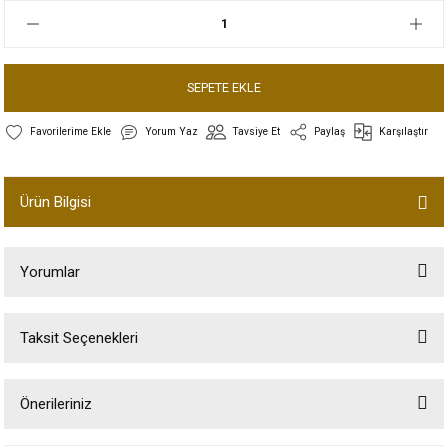
SEPETE EKLE
Yorum Yaz
Tavsiye Et
Paylaş
Karşılaştır
Ürün Bilgisi
Yorumlar
Taksit Seçenekleri
Bu ürüne ilk yorumu siz yapın!
Önerileriniz
Yorum Yaz
Bu ürünün fiyat bilgisi, resim, ürün açıklamalarında ve diğer konularda