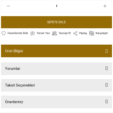
SEPETE EKLE
Yorum Yaz
Tavsiye Et
Paylaş
Karşılaştır
Ürün Bilgisi
Yorumlar
Taksit Seçenekleri
Bu ürüne ilk yorumu siz yapın!
Önerileriniz
Yorum Yaz
Bu ürünün fiyat bilgisi, resim, ürün açıklamalarında ve diğer konularda