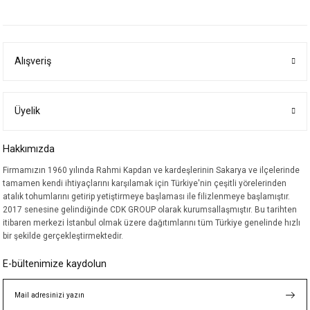
yetersiz gördüğünüz noktaları öneri formunu kullanarak tarafımıza
iletebilirsiniz.
Görüş ve önerileriniz için teşekkür ederiz.
Alışveriş
Ürün resmi kalitesiz, bozuk veya görüntülenemiyor.
Ürün açıklamasında eksik bilgiler bulunuyor.
Ürün bilgilerinde hatalar bulunuyor.
Üyelik
Ürün fiyatı diğer sitelerden daha pahalı.
Hakkımızda
Bu ürüne benzer farklı alternatifler olmalı.
Firmamızın 1960 yılında Rahmi Kapdan ve kardeşlerinin Sakarya ve ilçelerinde
tamamen kendi ihtiyaçlarını karşılamak için Türkiye'nin çeşitli yörelerinden
atalık tohumlarını getirip yetiştirmeye başlaması ile filizlenmeye başlamıştır.
2017 senesine gelindiğinde CDK GROUP olarak kurumsallaşmıştır. Bu tarihten
itibaren merkezi İstanbul olmak üzere dağıtımlarını tüm Türkiye genelinde hızlı
bir şekilde gerçekleştirmektedir.
Gönder
E-bültenimize kaydolun