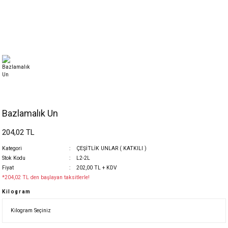
Bazlamalık Un
204,02 TL
Kategori
ÇEŞİTLİK UNLAR ( KATKILI )
Stok Kodu
L2-2L
Fiyat
202,00 TL + KDV
*204,02 TL den başlayan taksitlerle!
Kilogram