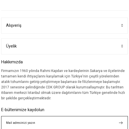
yetersiz gördüğünüz noktaları öneri formunu kullanarak tarafımıza
iletebilirsiniz.
Görüş ve önerileriniz için teşekkür ederiz.
Alışveriş
Ürün resmi kalitesiz, bozuk veya görüntülenemiyor.
Ürün açıklamasında eksik bilgiler bulunuyor.
Ürün bilgilerinde hatalar bulunuyor.
Üyelik
Ürün fiyatı diğer sitelerden daha pahalı.
Hakkımızda
Bu ürüne benzer farklı alternatifler olmalı.
Firmamızın 1960 yılında Rahmi Kapdan ve kardeşlerinin Sakarya ve ilçelerinde
tamamen kendi ihtiyaçlarını karşılamak için Türkiye'nin çeşitli yörelerinden
atalık tohumlarını getirip yetiştirmeye başlaması ile filizlenmeye başlamıştır.
2017 senesine gelindiğinde CDK GROUP olarak kurumsallaşmıştır. Bu tarihten
itibaren merkezi İstanbul olmak üzere dağıtımlarını tüm Türkiye genelinde hızlı
bir şekilde gerçekleştirmektedir.
Gönder
E-bültenimize kaydolun