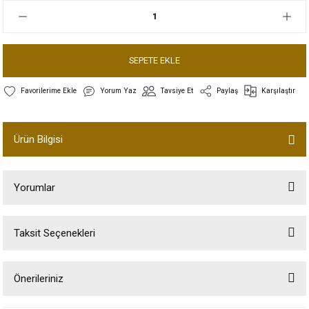
SEPETE EKLE
Yorum Yaz
Tavsiye Et
Paylaş
Karşılaştır
Ürün Bilgisi
Yorumlar
Taksit Seçenekleri
Bu ürüne ilk yorumu siz yapın!
Önerileriniz
Yorum Yaz
Bu ürünün fiyat bilgisi, resim, ürün açıklamalarında ve diğer konularda