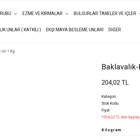
URUBU
EZME VE KIRMALAR
BULGURLAR TANELER VE İÇLER
LİK UNLAR ( KATKILI )
EKŞİ MAYA BESLEME UNLARI
DİĞER
k Un 1 Kg
Baklavalık-
204,02 TL
Kategori
Stok Kodu
Fiyat
*204,02 TL den başlaya
Kilogram