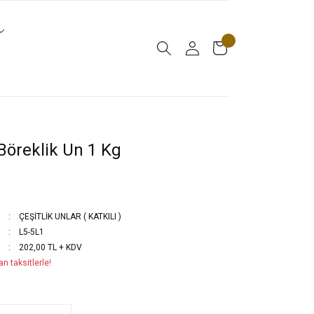
Böreklik Un 1 Kg
ÇEŞİTLİK UNLAR ( KATKILI )
L5-5L1
202,00 TL + KDV
n taksitlerle!