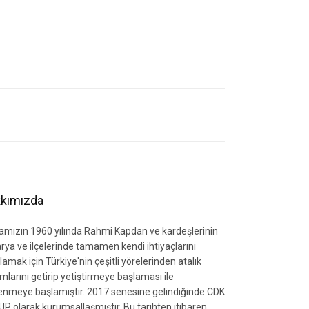
letebilirsiniz.
kımızda
amızın 1960 yılında Rahmi Kapdan ve kardeşlerinin
rya ve ilçelerinde tamamen kendi ihtiyaçlarını
lamak için Türkiye'nin çeşitli yörelerinden atalık
mlarını getirip yetiştirmeye başlaması ile
zlenmeye başlamıştır. 2017 senesine gelindiğinde CDK
P olarak kurumsallaşmıştır. Bu tarihten itibaren