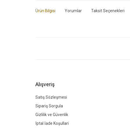
Ürün Bilgisi
Yorumlar
Taksit Seçenekleri
Bu ürünün fiyat bilgisi, resim, ürün açıklamalarında ve di
Görüş ve önerileriniz için teşekkür ederiz.
Ürün resmi kalitesiz, bozuk veya görüntülenemiyor.
Ürün açıklamasında eksik bilgiler bulunuyor.
Ürün bilgilerinde hatalar bulunuyor.
Alışveriş
Ürün fiyatı diğer sitelerden daha pahalı.
Bu ürüne benzer farklı alternatifler olmalı.
Satış Sözleşmesi
Sipariş Sorgula
Gizlilik ve Güvenlik
İptal İade Koşullari