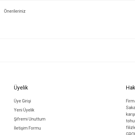
Önerileriniz
ğer konularda yetersiz gördüğünüz noktaları öneri formunu kullanarak tarafımıza i
Bu ürüne ilk yorumu siz yapın!
Yorum Yaz
Üyelik
Hak
Üye Girişi
Firm
Saka
Yeni Üyelik
karşı
Şifremi Unuttum
tohu
fili
İletişim Formu
GROU