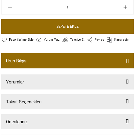
SEPETE EKLE
Yorum Yaz
Tavsiye Et
Paylaş
Karşılaştır
Ürün Bilgisi
Yorumlar
Taksit Seçenekleri
Bu ürüne ilk yorumu siz yapın!
Önerileriniz
Yorum Yaz
Bu ürünün fiyat bilgisi, resim, ürün açıklamalarında ve diğer konularda