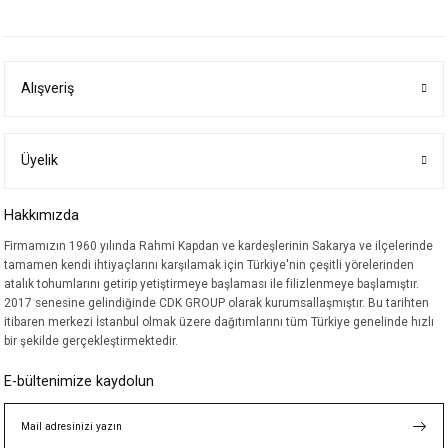
yetersiz gördüğünüz noktaları öneri formunu kullanarak tarafımıza
iletebilirsiniz.
Görüş ve önerileriniz için teşekkür ederiz.
Alışveriş
Ürün resmi kalitesiz, bozuk veya görüntülenemiyor.
Ürün açıklamasında eksik bilgiler bulunuyor.
Ürün bilgilerinde hatalar bulunuyor.
Üyelik
Ürün fiyatı diğer sitelerden daha pahalı.
Hakkımızda
Bu ürüne benzer farklı alternatifler olmalı.
Firmamızın 1960 yılında Rahmi Kapdan ve kardeşlerinin Sakarya ve ilçelerinde
tamamen kendi ihtiyaçlarını karşılamak için Türkiye'nin çeşitli yörelerinden
atalık tohumlarını getirip yetiştirmeye başlaması ile filizlenmeye başlamıştır.
2017 senesine gelindiğinde CDK GROUP olarak kurumsallaşmıştır. Bu tarihten
itibaren merkezi İstanbul olmak üzere dağıtımlarını tüm Türkiye genelinde hızlı
bir şekilde gerçekleştirmektedir.
Gönder
E-bültenimize kaydolun